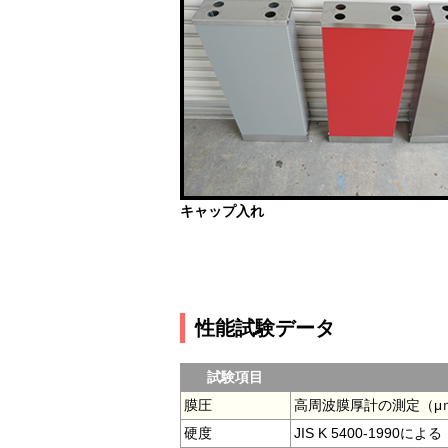
キャップ入れ
性能試験データ
試験項目
膜圧
高周波膜厚計の測定（μ
硬度
JIS K 5400-1990