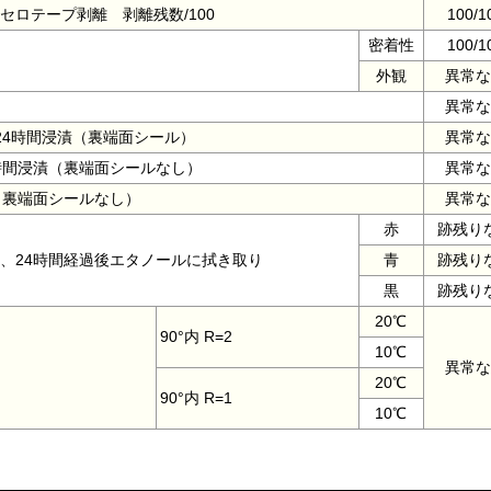
 セロテープ剥離 剥離残数/100
100/1
密着性
100/1
外観
異常な
異常な
24時間浸漬（裏端面シール）
異常な
時間浸漬（裏端面シールなし）
異常な
（裏端面シールなし）
異常な
赤
跡残り
、24時間経過後エタノールに拭き取り
青
跡残り
黒
跡残り
20℃
90°内 R=2
10℃
異常な
20℃
90°内 R=1
10℃