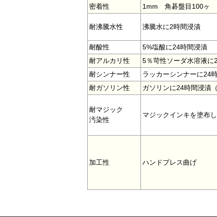
密着性
1mm 角碁盤目100ヶ
耐沸騰水性
沸騰水に2時間浸漬
耐酸性
5%塩酸に24時間浸漬
耐アルカリ性
5％苛性ソーダ水溶液に
耐シンナー性
ラッカーシンナーに24
耐ガソリン性
ガソリンに24時間浸漬
耐マジック
マジックインキを塗布し
汚染性
加工性
ハンドプレス曲げ