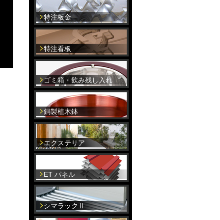
特注板金
特注看板
ゴミ箱・飲み残し入れ
銅製植木鉢
エクステリア
ET パネル
シマラックⅡ