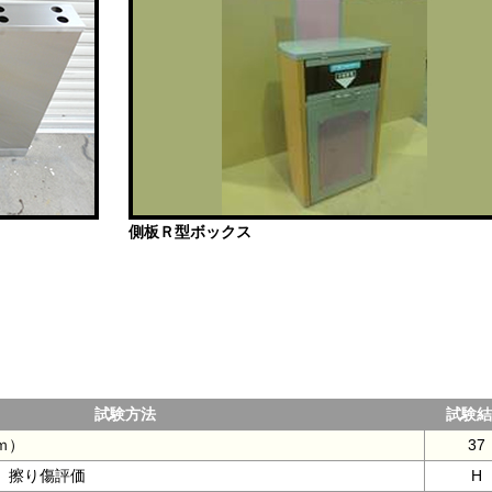
側板Ｒ型ボックス
試験方法
試験結
ｍ）
37
による 擦り傷評価
H