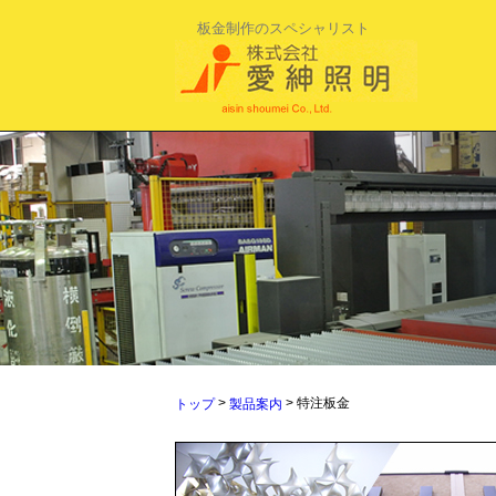
板金制作のスペシャリスト
>
> 特注板金
トップ
製品案内